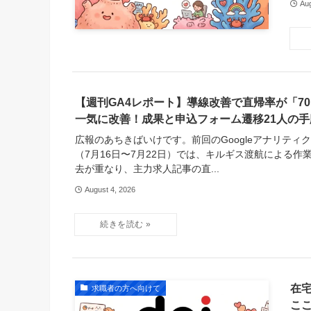
Aug
【週刊GA4レポート】導線改善で直帰率が「70.1%
一気に改善！成果と申込フォーム遷移21人の手
広報のあちきばいけです。前回のGoogleアナリティ
（7月16日〜7月22日）では、キルギス渡航による作
去が重なり、主力求人記事の直...
August 4, 2026
在
求職者の方へ向けて
こ