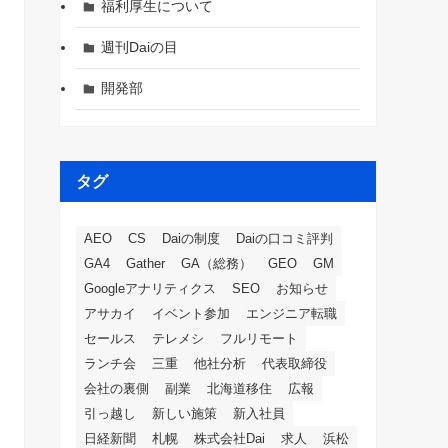
福利厚生について
週刊Daiの目
開発部
タグ
AEO
CS
Daiの制度
Daiの口コミ評判
GA4
Gather
GA（総務）
GEO
GM
Googleアナリティクス
SEO
お知らせ
アサカイ
イベント参加
エンジニア転職
セールス
テレメシ
フルリモート
ランチ会
三重
他社分析
代表取締役
会社の裏側
副業
北海道移住
広報
引っ越し
新しい施策
新入社員
日経新聞
札幌
株式会社Dai
求人
浜松