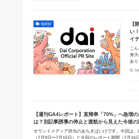
【
開発部
い
イ
こん
身大
あり
Jul
【週刊GA4レポート】直帰率「70%」へ急増
は？別記事誘導の停止と渡航から見えた今後の
オウンドメディア担当のあちきばいけです。今回は、
（7月9日〜7月15日）と今回のレポート期間（7月16