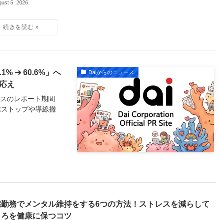
ust 5, 2026
 ➔ 60.6%」へ
Daiからのニュース
応え
クスのレポート期間
業ストップや導線撤
宅勤務でメンタル維持をする6つの方法！ストレスを減らして
ころを健康に保つコツ