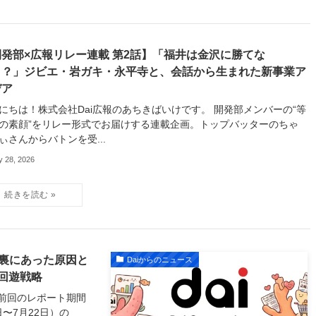
開発部×広報リレー連載 第2話】「福井は金沢に勝てな
！？」ジビエ・岩ガキ・永平寺と、会話から生まれた新事業ア
デア
にちは！株式会社Dai広報のあちきばいけです。 開発部メンバーの“等
の素顔”をリレー形式でお届けする連載企画。トップバッターのちゃ
ぃさんからバトンを受...
y 28, 2026
の裏にあった原因と
Daiからのニュース
回遊戦略
前回のレポート期間
日〜7月22日）の