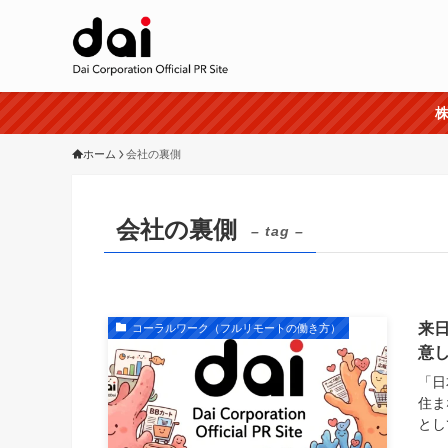
株
ホーム
会社の裏側
会社の裏側
– tag –
来
コーラルワーク（フルリモートの働き方）
意
「日
住ま
とし