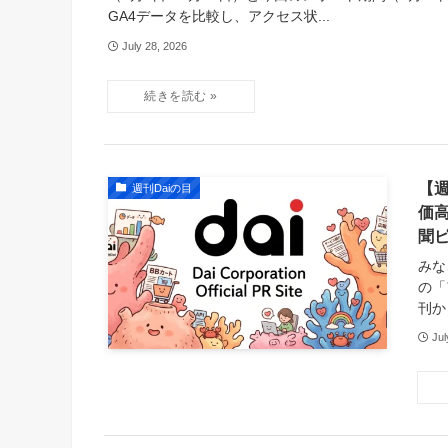
GA4データを比較し、アクセス状...
July 28, 2026
【
週刊Daiの目
価
聞ピ
みな
の「
刊か
Jul