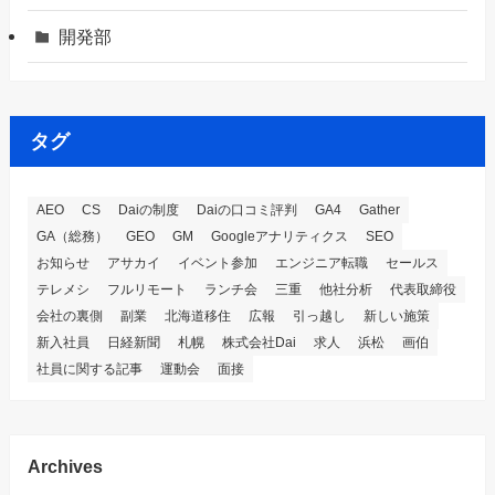
開発部
タグ
AEO
CS
Daiの制度
Daiの口コミ評判
GA4
Gather
GA（総務）
GEO
GM
Googleアナリティクス
SEO
お知らせ
アサカイ
イベント参加
エンジニア転職
セールス
テレメシ
フルリモート
ランチ会
三重
他社分析
代表取締役
会社の裏側
副業
北海道移住
広報
引っ越し
新しい施策
新入社員
日経新聞
札幌
株式会社Dai
求人
浜松
画伯
社員に関する記事
運動会
面接
Archives