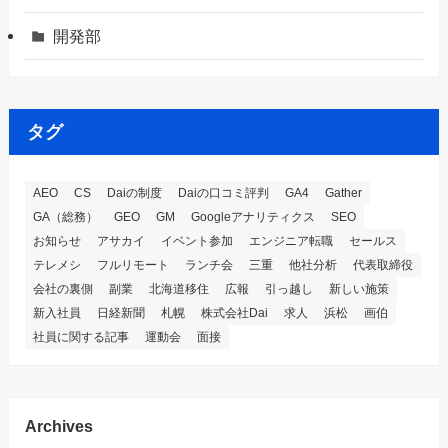
開発部
タグ
AEO
CS
Daiの制度
Daiの口コミ評判
GA4
Gather
GA（総務）
GEO
GM
Googleアナリティクス
SEO
お知らせ
アサカイ
イベント参加
エンジニア転職
セールス
テレメシ
フルリモート
ランチ会
三重
他社分析
代表取締役
会社の裏側
副業
北海道移住
広報
引っ越し
新しい施策
新入社員
日経新聞
札幌
株式会社Dai
求人
浜松
画伯
社員に関する記事
運動会
面接
Archives