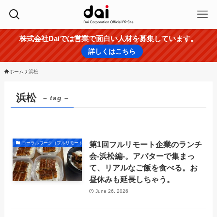
株式会社Daiでは営業で面白い人材を募集しています。
詳しくはこちら
ホーム
浜松
浜松
– tag –
第1回フルリモート企業のランチ
コーラルワーク（フルリモートの働き方）
会-浜松編-。アバターで集まっ
て、リアルなご飯を食べる。お
昼休みも延長しちゃう。
June 26, 2026