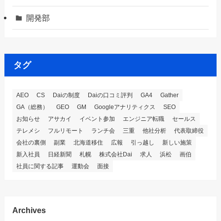
開発部
タグ
AEO
CS
Daiの制度
Daiの口コミ評判
GA4
Gather
GA（総務）
GEO
GM
Googleアナリティクス
SEO
お知らせ
アサカイ
イベント参加
エンジニア転職
セールス
テレメシ
フルリモート
ランチ会
三重
他社分析
代表取締役
会社の裏側
副業
北海道移住
広報
引っ越し
新しい施策
新入社員
日経新聞
札幌
株式会社Dai
求人
浜松
画伯
社員に関する記事
運動会
面接
Archives