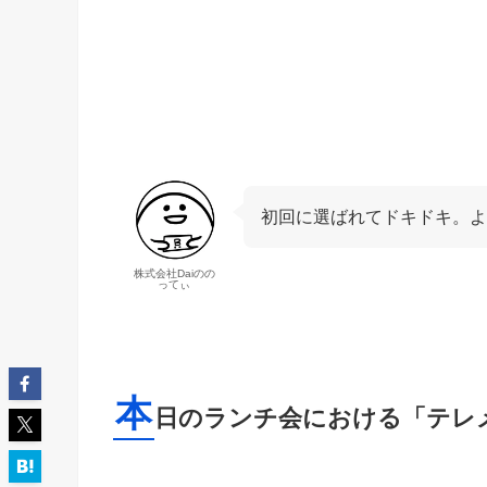
初回に選ばれてドキドキ。
株式会社Daiのの
ってぃ
本
日のランチ会における「テレ