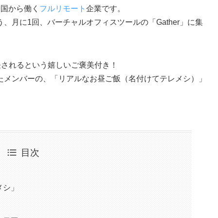
全国から働く
フルリモート
企業です。
月に1回、バーチャルオフィスツールの「Gather」に集
延長されるという嬉しいご褒美付き！
たメンバーの、「リアルなお昼ご飯（名付けてテレメシ）」
目次
メシ」