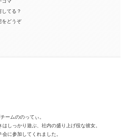
一コマ
何してる？
想をどうぞ
グチームののってぃ。
きはしっかり遊ぶ、社内の盛り上げ役な彼女。
チ会に参加してくれました。