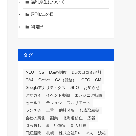
福利厚生について
週刊Daiの目
開発部
タグ
AEO
CS
Daiの制度
Daiの口コミ評判
GA4
Gather
GA（総務）
GEO
GM
Googleアナリティクス
SEO
お知らせ
アサカイ
イベント参加
エンジニア転職
セールス
テレメシ
フルリモート
ランチ会
三重
他社分析
代表取締役
会社の裏側
副業
北海道移住
広報
引っ越し
新しい施策
新入社員
日経新聞
札幌
株式会社Dai
求人
浜松