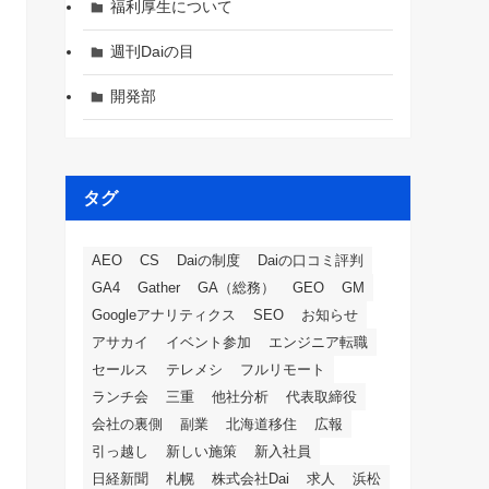
福利厚生について
週刊Daiの目
開発部
タグ
AEO
CS
Daiの制度
Daiの口コミ評判
GA4
Gather
GA（総務）
GEO
GM
Googleアナリティクス
SEO
お知らせ
アサカイ
イベント参加
エンジニア転職
セールス
テレメシ
フルリモート
ランチ会
三重
他社分析
代表取締役
会社の裏側
副業
北海道移住
広報
引っ越し
新しい施策
新入社員
日経新聞
札幌
株式会社Dai
求人
浜松