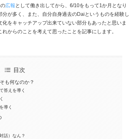
iの
広報
として働き出してから、6/10をもって1か月となり
分が多く、また、自分自身過去のDaiというものを経験し
文化をキャッチアップ出来ていない部分もあったと思いま
これからのことを考えて思ったことを記事にします。
目次
もそも何なのか？
て答えを導く
く
を導く
め
対話）なん？