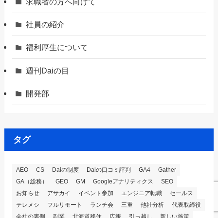
求職者の方へ向けて
社員の紹介
福利厚生について
週刊Daiの目
開発部
タグ
AEO
CS
Daiの制度
Daiの口コミ評判
GA4
Gather
GA（総務）
GEO
GM
Googleアナリティクス
SEO
お知らせ
アサカイ
イベント参加
エンジニア転職
セールス
テレメシ
フルリモート
ランチ会
三重
他社分析
代表取締役
会社の裏側
副業
北海道移住
広報
引っ越し
新しい施策