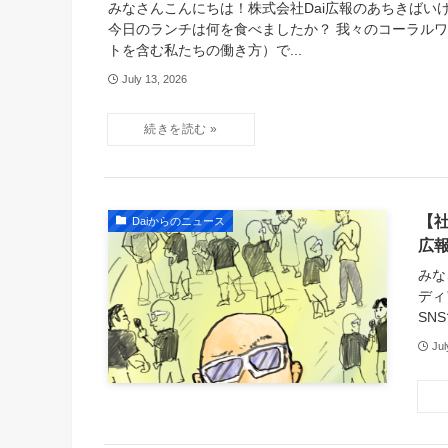
みなさんこんにちは！株式会社Dai広報のあちきばい
今日のランチは何を食べましたか？ 我々のコーラル
トを含む私たちの働き方）で...
July 13, 2026
【
Daiからのニュース
広
みな
ディ
SN
Jul