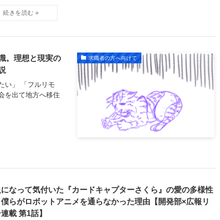
識。理想と現実の
求職者の方へ向けて
説
たい」 「フルリモ
会を出て地方へ移住
人になって気付いた『カードキャプターさくら』の愛の多様性
、僕らがロボットアニメを通らなかった理由【開発部×広報リ
連載 第1話】