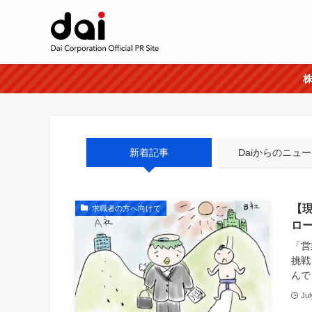
株
新着記事
Daiからのニュ
【
求職者の方へ向けて
ロ
「営
挑戦
んで
Jul