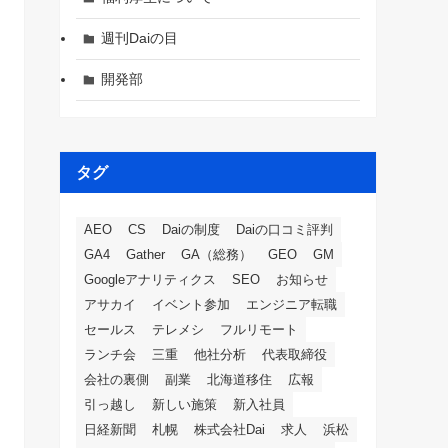
週刊Daiの目
開発部
タグ
AEO
CS
Daiの制度
Daiの口コミ評判
GA4
Gather
GA（総務）
GEO
GM
Googleアナリティクス
SEO
お知らせ
アサカイ
イベント参加
エンジニア転職
セールス
テレメシ
フルリモート
ランチ会
三重
他社分析
代表取締役
会社の裏側
副業
北海道移住
広報
引っ越し
新しい施策
新入社員
日経新聞
札幌
株式会社Dai
求人
浜松