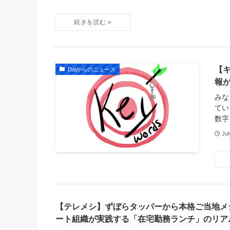
【
Daiからのニュース
報
みな
てい
数字
Jul
【テレメシ】ずぼらタッパーから本格ご当地メ
ート組織が実践する「在宅勤務ランチ」のリア