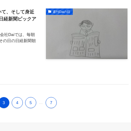
いて、そして身近
週刊Daiの目
日経新聞ピックア
会社Daiでは、毎朝
その日の日経新聞朝
3
4
5
...
7